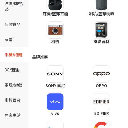
沖調/咖啡/
茶
耳機/藍芽耳機
喇叭/藍芽喇叭
保健食品
家電
相機
攝影器材
手機/相機
品牌推薦
3C/週邊
電玩/遊戲
SONY 索尼
OPPO
車類百貨
vivo
EDIFIER
居家生活